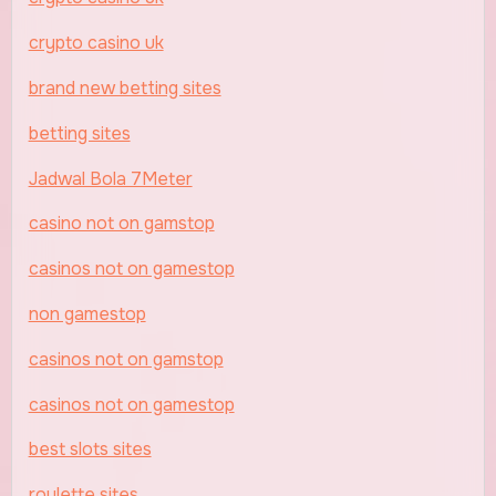
crypto casino uk
brand new betting sites
betting sites
Jadwal Bola 7Meter
casino not on gamstop
casinos not on gamestop
non gamestop
casinos not on gamstop
casinos not on gamestop
best slots sites
roulette sites